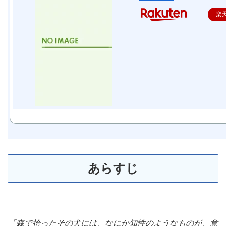
楽
あらすじ
「森で拾ったその犬には、なにか知性のようなものが、意