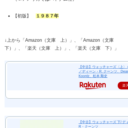
【初版】
１９８７年
↓上から「Amazon（文庫 上）」、「Amazon（文庫
下）」、「楽天（文庫 上）」、「楽天（文庫 下）」
【中古】ウォッチャーズ〈上〉 (
／ディーン・R. クーンツ、Dean
Koontz、松本 剛史
楽
【中古】ウォッチャーズ 下/ デ
R・クーンツ