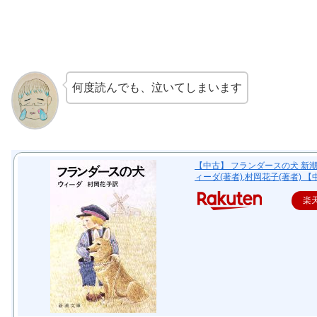
何度読んでも、泣いてしまいます
【中古】 フランダースの犬 新
ィーダ(著者),村岡花子(著者) 【
楽