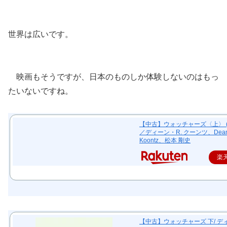
世界は広いです。
映画もそうですが、日本のものしか体験しないのはもっ
たいないですね。
【中古】ウォッチャーズ〈上〉 (
／ディーン・R. クーンツ、Dean
Koontz、松本 剛史
楽
【中古】ウォッチャーズ 下/ デ