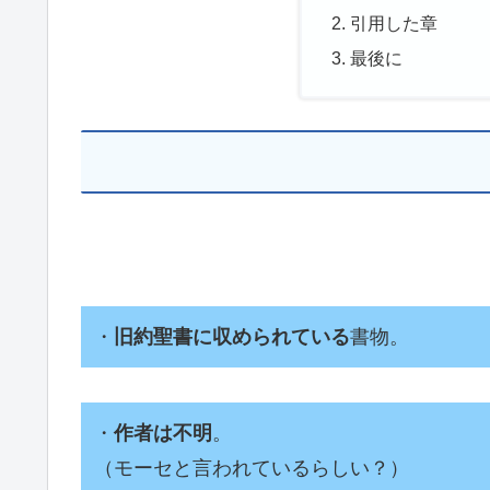
引用した章
最後に
・
旧約聖書に収められている
書物。
・
作者は不明
。
（モーセと言われているらしい？）