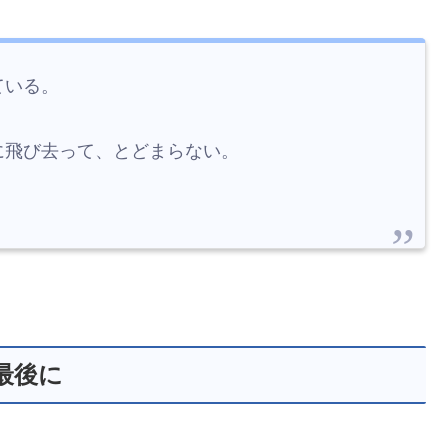
ている。
に飛び去って、とどまらない。
最後に