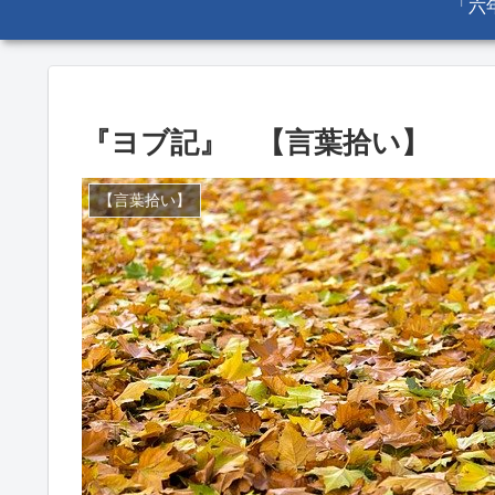
『ヨブ記』 【言葉拾い】
【言葉拾い】