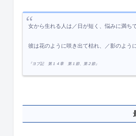
女から生れる人は／日が短く、悩みに満ち
彼は花のように咲き出て枯れ、／影のよう
『ヨブ記 第１４章 第１節、第２節』