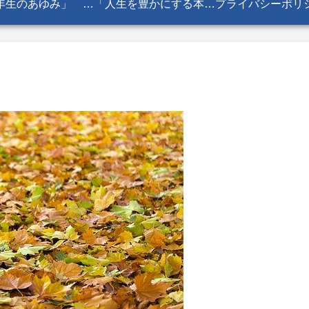
「六年生のあゆみ」 『少年と怪物』 目次
「人生を豊かにする本棚」