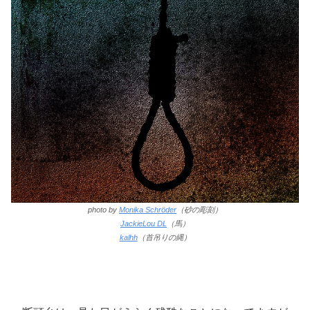
photo by
Monika Schröder
（砂の彫刻）
JackieLou DL
（馬）
kalhh
（首吊りの縄）