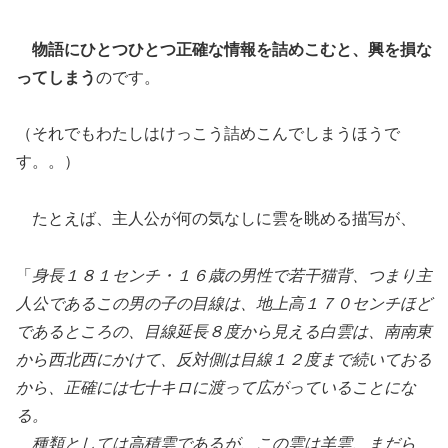
物語にひとつひとつ正確な情報を詰めこむと、興を損な
ってしまう
のです。
（それでもわたしはけっこう詰めこんでしまうほうで
す。。）
たとえば、主人公が何の気なしに雲を眺める描写が、
「
身長１８１センチ・１６歳の男性で若干猫背、つまり主
人公であるこの男の子の目線は、地上高１７０センチほど
であるところの、目線延長８度から見える白雲は、南南東
から西北西にかけて、反対側は目線１２度まで続いておる
から、正確には七十キロに渡って広がっていることにな
る。
種類としては高積雲であるが、この雲は羊雲、まだら