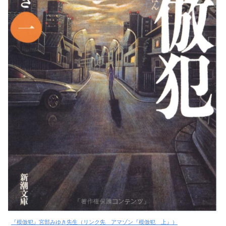
『模倣犯』宮部みゆき先生（リンク先 アマゾン『模倣犯 上』）