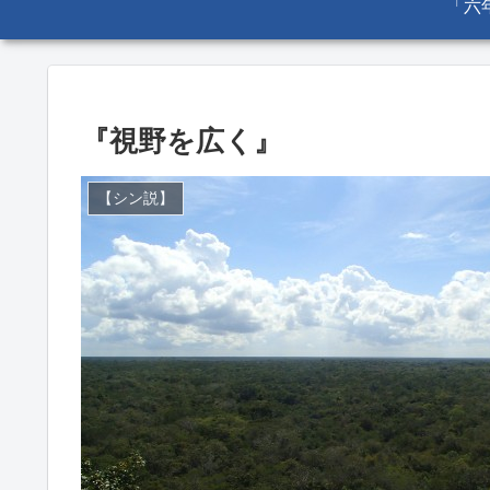
『視野を広く』
【シン説】