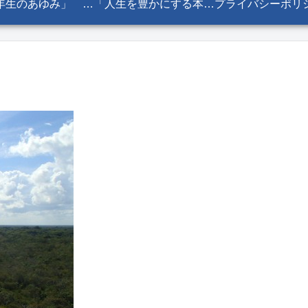
「六年生のあゆみ」 『少年と怪物』 目次
「人生を豊かにする本棚」