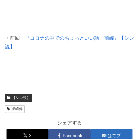
・前回
『コロナの中でのちょっといい話 前編』【シン
説】
【シン説】
冴崎伸
シェアする
X
Facebook
はてブ