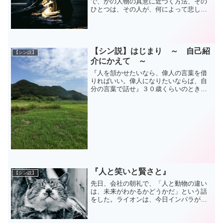
で、かの人物の真意に近づく方法、その
ひとつは、その人が、何によって悲しむ
かを知ることだ。実行したことがある人
もすくないだろうが、相手の悲しみにつ
いて知れば、その人生観...
【シン説】はじまり ～ 自己紹
【シン説】
介にかえて ～
『人を頷かせたいなら、偉人の言葉を借
りればいい。偉人になりたいならば、自
分の言葉で話せ』３０歳くらいのとき
に、創った言葉だ。忘れたつもりでは無
かったが、日々の忙しさに追われ、こだ
わりを失い、似ていたり...
『人と笑いと賢さと』
【シン説】
先日、会社の朝礼で、「人と動物の違い
は、未来がわかるかどうかだ」という話
をした。ライオンは、今日インパラが食
えればいいのであって、１０年後、イン
パラが食えなくなるかもしれないと思っ