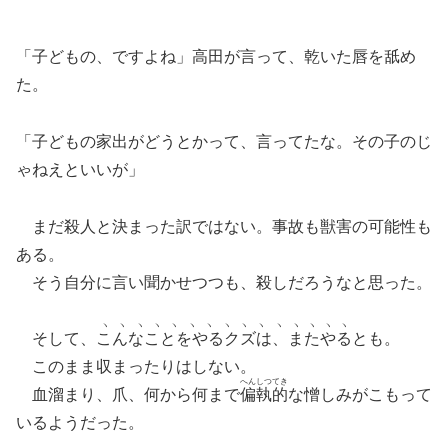
「子どもの、ですよね」高田が言って、乾いた唇を舐め
た。
「子どもの家出がどうとかって、言ってたな。その子のじ
ゃねえといいが」
まだ殺人と決まった訳ではない。事故も獣害の可能性も
ある。
そう自分に言い聞かせつつも、殺しだろうなと思った。
ヽヽヽヽヽヽヽヽヽヽヽ
ヽヽヽヽ
そして、
こんなことをやるクズは、
またやる
とも。
このまま収まったりはしない。
へんしつてき
血溜まり、爪、何から何まで
偏執的
な憎しみがこもって
いるようだった。