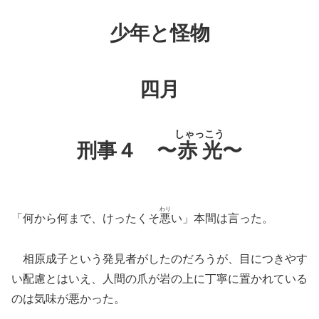
少年と怪物
四月
しゃっこう
刑事４ 〜
赤光
〜
わり
「何から何まで、けったくそ
悪
い」
本間は言った。
相原成子という発見者がしたのだろうが、目につきやす
い配慮とはいえ、人間の爪が岩の上に丁寧に置かれている
のは気味が悪かった。