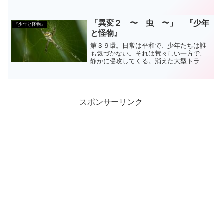
る外吉に、また一つ不思議な出来事が起
こる。
「異変２ 〜 虫 〜」 『少年
『少年と怪物』
と怪物』
第３９環。日常は平和で、少年たちは誰
も気づかない。それは荒々しい一方で、
静かに侵攻してくる。消えた大型トラッ
ク、打ちあげられた大量の魚、死んだ少
女、ほのかに赤い水。今また大崩壊に連
なる不気味な現象がひとつ、環に加わ
る。
スポンサーリンク