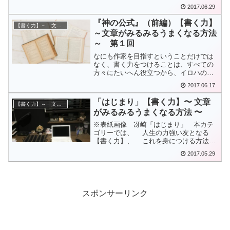
た。理由は簡単。文章技術が難しくて、
2017.06.29
理解できないのだった。。』つづきわた
しのように、国語の成...
『神の公式』（前編）【書く力】
【書く力】～ 文章がみるみるうまくなる方法 ～
～文章がみるみるうまくなる方法
～ 第１回
なにも作家を目指すということだけでは
なく、書く力をつけることは、すべての
方々にたいへん役立つから、イロハのイ
から学べるツールがあってもいいじゃな
2017.06.17
いか、そのような思いでこのカテゴリー
をはじめた。わたしは...
「はじまり」【書く力】〜 文章
【書く力】～ 文章がみるみるうまくなる方法 ～
がみるみるうまくなる方法 〜
※表紙画像 冴崎「はじまり」 本カテ
ゴリーでは、 人生の力強い友となる
【書く力】、 これを身につける方法に
ついて書きすすめていくが、 やはり、
2017.05.29
自分のことから語るのが一番だと思うの
で、 たいへん...
スポンサーリンク